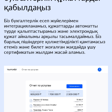
қабылдаңыз
Біз бухгалтерлік есеп жүйелерімен
интеграцияланамыз, құжаттарды автоматты
түрде қалыптастырамыз және электрондық
құжат айналымы арқылы тасымалдаймыз. Біз
барлық пішіндерге қолжетімділікті қамтамасыз
етеміз және билет жоғалған жағдайда ұшу
сертификатын жылдам жасай аламыз.