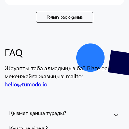
Толығырақ оқыңыз
FAQ
Жауапты таба алмадыңыз ба? Бізге осы
мекенжайға жазыңыз: mailto:
hello@tumodo.io
Қызмет қанша тұрады?
Құнға не кіреді?