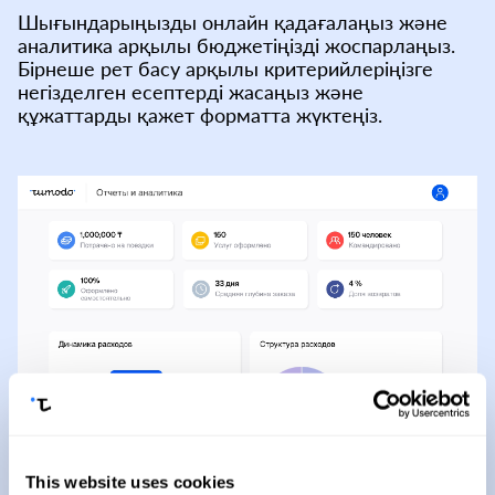
Шығындарыңызды онлайн қадағалаңыз және
аналитика арқылы бюджетіңізді жоспарлаңыз.
Бірнеше рет басу арқылы критерийлеріңізге
негізделген есептерді жасаңыз және
құжаттарды қажет форматта жүктеңіз.
This website uses cookies
5/5 Tumodo артықшылықтары