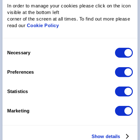
In order to manage your cookies please click on the icon
visible at the bottom left
Біз әрқашан
corner of the screen at all times. To find out more please
байланыстамыз - тіпті
read our
Cookie Policy
сапарыңыздан кейін де
Consent
Necessary
Selection
Біз сіз үшін тәулік бойы осындамыз, оңтайлы
маршруттар мен брондау қызметтерін
жоспарлаймыз, шұғыл сұрауларды өңдейміз
Preferences
және кез келген мәселелерді шешеміз.
Statistics
Marketing
Show details