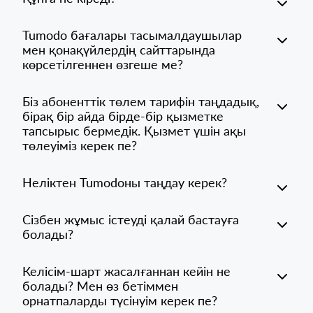
Tumodo бағалары тасымалдаушылар
мен қонақүйлердің сайттарында
көрсетілгеннен өзгеше ме?
Біз абоненттік төлем тарифін таңдадық,
бірақ бір айда бірде-бір қызметке
тапсырыс бермедік. Қызмет үшін ақы
төлеуіміз керек пе?
Неліктен Tumodoны таңдау керек?
Сізбен жұмыс істеуді қалай бастауға
болады?
Келісім-шарт жасалғаннан кейін не
болады? Мен өз бетіммен
орнатпаларды түсінуім керек пе?