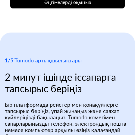
Әңгімелерді оқыңыз
1/5 Tumodo артықшылықтары
2 минут ішінде іссапарға
тапсырыс беріңіз
Бір платформада рейстер мен қонақүйлерге
тапсырыс беріңіз, ұпай жинаңыз және саяхат
күйлеріңізді бақылаңыз. Tumodo көмегімен
сапарларыңызды телефон, электрондық пошта
немесе компьютер арқылы өзіңіз қалағандай