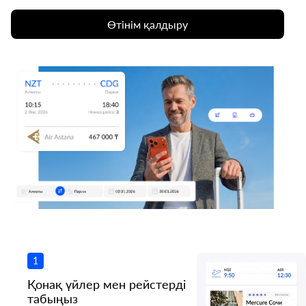
Өтінім қалдыру
1
Қонақ үйлер мен рейстерді
табыңыз