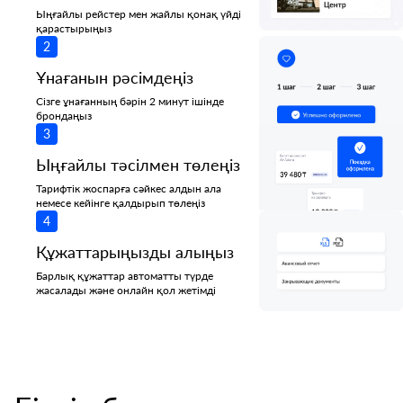
Ыңғайлы рейстер мен жайлы қонақ үйді
қарастырыңыз
2
Ұнағанын рәсімдеңіз
Сізге ұнағанның бәрін 2 минут ішінде
брондаңыз
3
Ыңғайлы тәсілмен төлеңіз
Тарифтік жоспарға сәйкес алдын ала
немесе кейінге қалдырып төлеңіз
4
Құжаттарыңызды алыңыз
Барлық құжаттар автоматты түрде
жасалады және онлайн қол жетімді