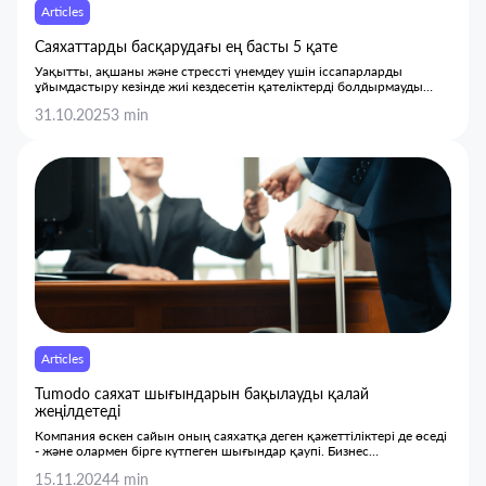
Articles
Саяхаттарды басқарудағы ең басты 5 қате
Уақытты, ақшаны және стрессті үнемдеу үшін іссапарларды
ұйымдастыру кезінде жиі кездесетін қателіктерді болдырмауды
үйреніңіз.
31.10.2025
3 min
Articles
Tumodo саяхат шығындарын бақылауды қалай
жеңілдетеді
Компания өскен сайын оның саяхатқа деген қажеттіліктері де өседі
- және олармен бірге күтпеген шығындар қаупі. Бизнес
операцияларына кедергі келтірмей, шығындарды бақылауды қалай
15.11.2024
4 min
қамтамасыз етуге болады?