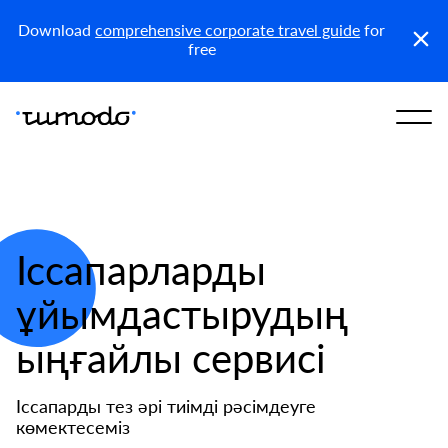
KZ
Download
comprehensive corporate travel guide
for
free
Іссапарларды
ұйымдастырудың
ыңғайлы сервисі
Іссапарды тез әрі тиімді рәсімдеуге
көмектесеміз