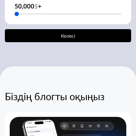
50,000
$
+
Келесі
Біздің блогты оқыңыз