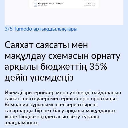
3/5 Tumodo артықшылықтары
Саяхат саясаты мен
мақұлдау схемасын орнату
арқылы бюджеттің 35%
дейін үнемдеңіз
Икемді критерийлер мен сүзгілерді пайдаланып
саяхат шектеулері мен ережелерін орнатыңыз.
Компания құрылымын ескере отырып,
сапарларды бір рет басу арқылы мақұлдаңыз
және бюджетіңізден асып кету туралы
алаңдамаңыз.