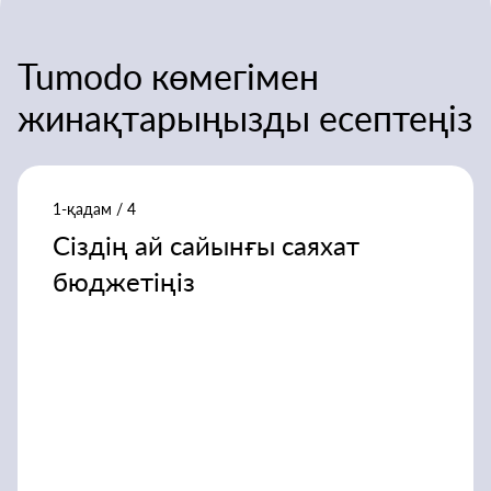
Tumodo көмегімен
жинақтарыңызды есептеңіз
1-қадам / 4
Сіздің ай сайынғы саяхат
бюджетіңіз