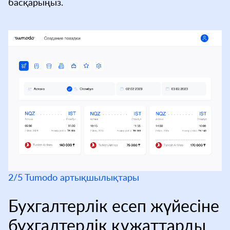
басқарыңыз.
2/5 Tumodo артықшылықтары
Бухгалтерлік есеп жүйесіне
бухгалтерлік құжаттарды